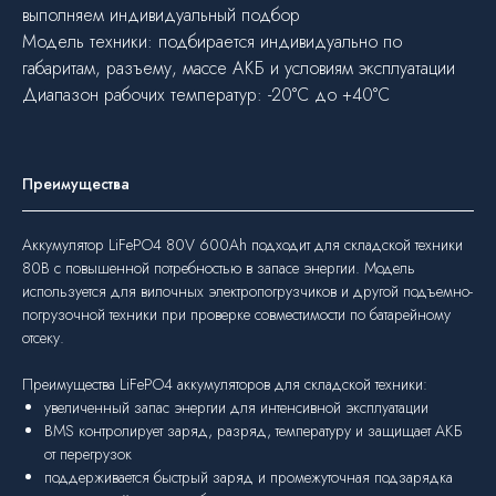
выполняем индивидуальный подбор
О компании
Модель техники: подбирается индивидуально по
габаритам, разъему, массе АКБ и условиям эксплуатации
Продукция
+7 (925) 275-99-68
Диапазон рабочих температур: -20°C до +40°C
Аренда
zakaz@fomos-eikto.ru
Услуги
115280, г. Москва,
О нас
ул. Ленинская слобода,
Сотрудничество
д19, пом 55/1
Преимущества
Контакты
Новости
Аккумулятор LiFePO4 80V 600Ah подходит для складской техники
Статьи
80В с повышенной потребностью в запасе энергии. Модель
© 2025 OOO “ФОМОС”
используется для вилочных электропогрузчиков и другой подъемно-
Все права защищены. Любое копирование
погрузочной техники при проверке совместимости по батарейному
материаллов с сайта запрещено
отсеку.
Политика конфиденциальности
Отчет о проведении
Преимущества LiFePO4 аккумуляторов для складской техники:
специальной оценки условий
увеличенный запас энергии для интенсивной эксплуатации
труда
BMS контролирует заряд, разряд, температуру и защищает АКБ
от перегрузок
поддерживается быстрый заряд и промежуточная подзарядка