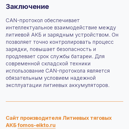
Заключение
CAN-протокол обеспечивает
интеллектуальное взаимодействие между
литиевой АКБ и зарядным устройством. Он
позволяет точно контролировать процесс
О компании
зарядки, повышает безопасность и
продлевает срок службы батареи. Для
Продукция
современной складской техники
+7 (963) 655-66-77
Аренда
использование CAN-протокола является
zakaz@fomos-eikto.ru
Услуги
обязательным условием надежной
115280, г. Москва,
О нас
ул. Ленинская слобода,
эксплуатации литиевых аккумуляторов.
Сотрудничество
д19, пом 55/1
Контакты
Новости
Статьи
© 2025 OOO “ФОМОС”
Сайт производителя Литиевых тяговых
Все права защищены. Любое копирование
материаллов с сайта запрещено
АКБ
fomos-eikto.ru