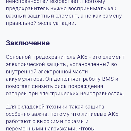
неисправностей возрастает. Поэтому
Продукция
предохранитель нужно воспринимать как
+7 (963) 655-66-77
Аренда
важный защитный элемент, а не как замену
zakaz@fomos-eikto.ru
Услуги
правильной эксплуатации.
115280, г. Москва,
О нас
ул. Ленинская слобода,
Сотрудничество
д19, пом 55/1
Контакты
Заключение
Новости
Статьи
Основной предохранитель АКБ - это элемент
© 2025 OOO “ФОМОС”
электрической защиты, установленный во
Все права защищены. Любое копирование
материаллов с сайта запрещено
внутренней электронной части
Политика конфиденциальности
аккумулятора. Он дополняет работу BMS и
Отчет о проведении
помогает снизить риск повреждения
специальной оценки условий
труда
батареи при электрических неисправностях.
Для складской техники такая защита
особенно важна, потому что литиевые АКБ
работают с высокими токами и
переменными нагрузками. Чтобы