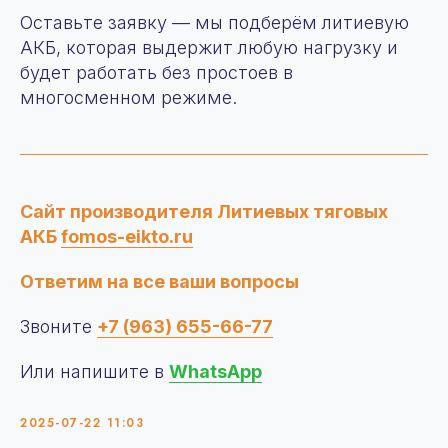
Оставьте заявку — мы подберём литиевую
АКБ, которая выдержит любую нагрузку и
будет работать без простоев в
О компании
многосменном режиме.
Продукция
+7 (963) 655-66-77
Аренда
zakaz@fomos-eikto.ru
Услуги
115280, г. Москва,
О нас
ул. Ленинская слобода,
Сотрудничество
д19, пом 55/1
Сайт производителя Литиевых тяговых
Контакты
АКБ
fomos-eikto.ru
Новости
Статьи
Ответим на все ваши вопросы
© 2025 OOO “ФОМОС”
Все права защищены. Любое копирование
Звоните
+7 (963) 655-66-77
материаллов с сайта запрещено
Политика конфиденциальности
Или напишите в
WhatsApp
Отчет о проведении
специальной оценки условий
труда
2025-07-22 11:03