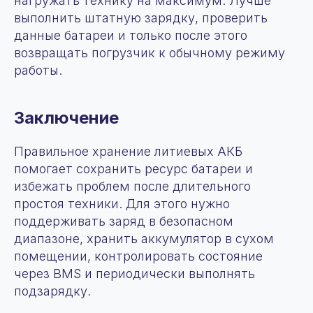
нагружать технику на максимум. Лучше
Продукция
выполнить штатную зарядку, проверить
+7 (963) 655-66-77
Аренда
данные батареи и только после этого
zakaz@fomos-eikto.ru
Услуги
возвращать погрузчик к обычному режиму
115280, г. Москва,
О нас
ул. Ленинская слобода,
работы.
Сотрудничество
д19, пом 55/1
Контакты
Новости
Заключение
Статьи
© 2025 OOO “ФОМОС”
Правильное хранение литиевых АКБ
Все права защищены. Любое копирование
материаллов с сайта запрещено
помогает сохранить ресурс батареи и
Политика конфиденциальности
избежать проблем после длительного
Отчет о проведении
простоя техники. Для этого нужно
специальной оценки условий
поддерживать заряд в безопасном
труда
диапазоне, хранить аккумулятор в сухом
помещении, контролировать состояние
через BMS и периодически выполнять
подзарядку.