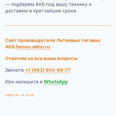
— подберём АКБ под вашу технику и
О компании
доставим в кратчайшие сроки.
Продукция
+7 (963) 655-66-77
Аренда
zakaz@fomos-eikto.ru
Услуги
115280, г. Москва,
О нас
ул. Ленинская слобода,
Сайт производителя Литиевых тяговых
Сотрудничество
д19, пом 55/1
АКБ
fomos-eikto.ru
Контакты
Новости
Ответим на все ваши вопросы
Статьи
© 2025 OOO “ФОМОС”
Звоните
+7 (963) 655-66-77
Все права защищены. Любое копирование
материаллов с сайта запрещено
Или напишите в
WhatsApp
Политика конфиденциальности
Отчет о проведении
специальной оценки условий
2025-07-10 11:00
труда