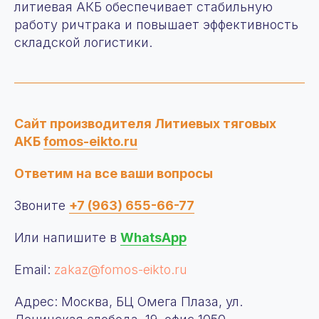
д19, пом 55/1
литиевая АКБ обеспечивает стабильную
Контакты
работу ричтрака и повышает эффективность
Новости
складской логистики.
Статьи
© 2025 OOO “ФОМОС”
Все права защищены. Любое копирование
материаллов с сайта запрещено
Политика конфиденциальности
Сайт производителя Литиевых тяговых
Отчет о проведении
АКБ
fomos-eikto.ru
специальной оценки условий
труда
Ответим на все ваши вопросы
Звоните
+7 (963) 655-66-77
Или напишите в
WhatsApp
Email:
zakaz@fomos-eikto.ru
Адрес: Москва, БЦ Омега Плаза, ул.