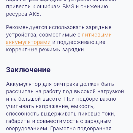
привести к ошибкам BMS и снижению
ресурса АКБ.
Рекомендуется использовать зарядные
устройства, совместимые с
литиевыми
аккумуляторами
и поддерживающие
корректные режимы зарядки.
Заключение
Аккумулятор для ричтрака должен быть
рассчитан на работу под высокой нагрузкой
О компании
и на большой высоте. При подборе важно
учитывать напряжение, емкость,
Продукция
+7 (963) 655-66-77
Аренда
способность выдерживать пиковые токи,
zakaz@fomos-eikto.ru
Услуги
габариты и совместимость с зарядным
115280, г. Москва,
О нас
оборудованием. Грамотно подобранная
ул. Ленинская слобода,
Сотрудничество